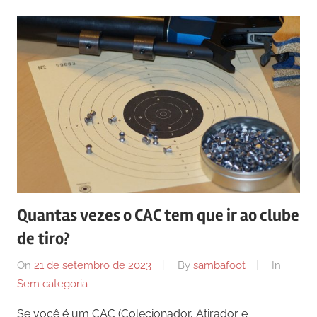
Quantas vezes o CAC tem que ir ao clube
de tiro?
On
21 de setembro de 2023
By
sambafoot
In
Sem categoria
Se você é um CAC (Colecionador, Atirador e