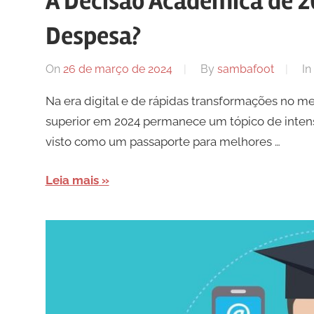
A Decisão Acadêmica de 2
Despesa?
On
26 de março de 2024
By
sambafoot
In
Na era digital e de rápidas transformações no m
superior em 2024 permanece um tópico de intens
visto como um passaporte para melhores …
Leia mais