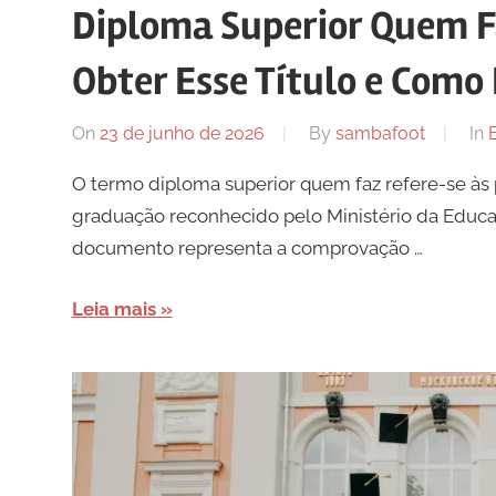
Diploma Superior Quem 
Obter Esse Título e Como
On
23 de junho de 2026
By
sambafoot
In
O termo diploma superior quem faz refere-se à
graduação reconhecido pelo Ministério da Educa
documento representa a comprovação …
Leia mais