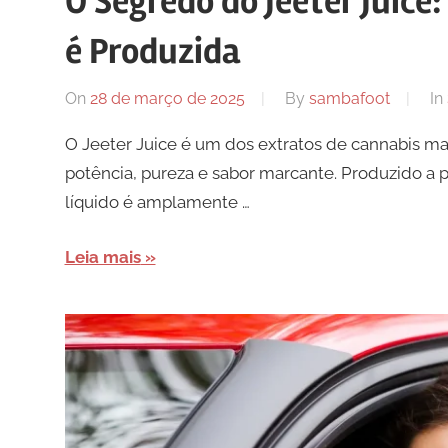
O Segredo do Jeeter Juice
é Produzida
On
28 de março de 2025
By
sambafoot
In
O Jeeter Juice é um dos extratos de cannabis m
potência, pureza e sabor marcante. Produzido a p
líquido é amplamente …
Leia mais