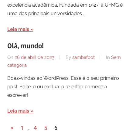
excelência acadêmica. Fundada em 1927, a UFMG é
uma das principais universidades …
Leia mais
Olá, mundo!
On
26 de abril de 2023
By
sambafoot
In
Sem
categoria
Boas-vindas ao WordPress. Esse é o seu primeiro
post. Edite-o ou exclua-o, e então comece a
escrever!
Leia mais
Paginação
Previous
«
1
4
5
6
…