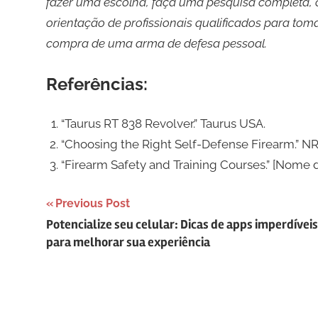
fazer uma escolha, faça uma pesquisa completa, 
orientação de profissionais qualificados para tom
compra de uma arma de defesa pessoal.
Referências:
“Taurus RT 838 Revolver.” Taurus USA.
“Choosing the Right Self-Defense Firearm.” NR
“Firearm Safety and Training Courses.” [Nome d
Navegação
Previous Post
Potencialize seu celular: Dicas de apps imperdíveis
de
para melhorar sua experiência
Post